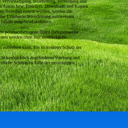
e Vervielfältigung, Bearbeitung, Verbreitung und
en Autors bzw. Erstellers. Downloads und Kopien
vom Betreiber erstellt wurden, werden die
f eine Urheberrechtsverletzung aufmerksam
 Inhalte umgehend entfernen.
ten personenbezogene Daten (beispielsweise
 Daten werden ohne Ihre ausdrückliche
n aufweisen kann. Ein lückenloser Schutz der
cht ausdrücklich angeforderter Werbung und
htliche Schritte im Falle der unverlangten