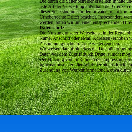
Die durch die Seitenbetreiber erstellten Inhalte 
jede Art der Verwertung außerhalb der Grenzen d
dieser Seite sind nur für den privaten, nicht komm
Urheberrechte Dritter beachtet. Insbesondere wer
werden, bitten wir um einen entsprechenden Hin
Datenschutz
Die Nutzung unserer Webseite ist in der Regel 
Name, Anschrift oder eMail-Adressen) erhoben wer
Zustimmung nicht an Dritte weitergegeben.
Wir weisen darauf hin, dass die Datenübertragung
Daten vor dem Zugriff durch Dritte ist nicht mögl
Der Nutzung von im Rahmen der Impressumspflich
Informationsmaterialien wird hiermit ausdrücklich
Zusendung von Werbeinformationen, etwa durch 