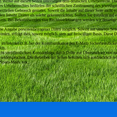
und Werke auf diesen Seiten unterliegen dem deutschen Urheberrecht. Di
es Urheberrechtes bedürfen der schriftlichen Zustimmung des jeweilig
erziellen Gebrauch gestattet. Soweit die Inhalte auf dieser Seite nicht 
den Inhalte Dritter als solche gekennzeichnet. Sollten Sie trotzdem au
weis. Bei Bekanntwerden von Rechtsverletzungen werden wir derartige
ohne Angabe personenbezogener Daten möglich. Soweit auf unseren Sei
den, erfolgt dies, soweit möglich, stets auf freiwilliger Basis. Diese
 im Internet (z.B. bei der Kommunikation per E-Mail) Sicherheitslücke
ich.
t veröffentlichten Kontaktdaten durch Dritte zur Übersendung von ni
 widersprochen. Die Betreiber der Seiten behalten sich ausdrücklich rec
Spam-Mails, vor.